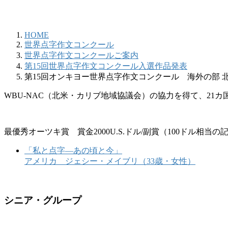
HOME
世界点字作文コンクール
世界点字作文コンクールご案内
第15回世界点字作文コンクール入選作品発表
第15回オンキヨー世界点字作文コンクール 海外の部 
WBU-NAC（北米・カリブ地域協議会）の協力を得て、21
最優秀オーツキ賞 賞金2000U.S.ドル/副賞（100ドル相当の
「私と点字―あの頃と今」
アメリカ ジェシー・メイブリ（33歳・女性）
シニア・グループ