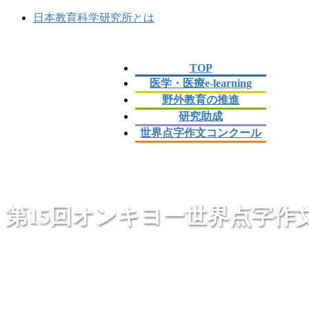
コ
ナ
日本教育科学研究所とは
ン
ビ
テ
ゲ
ン
ー
TOP
ツ
シ
医学・医療e-learning
に
ョ
野外教育の推進
移
ン
研究助成
動
に
移
世界点字作文コンクール
動
第15回オンキヨー世界点字作