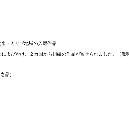
北米・カリブ地域の入選作品
カ国によびかけ、２カ国から14編の作品が寄せられました。（敬
記念品）